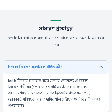
সাধারণ প্রশ্নোত্তর
bet1x ক্রিকেট ফলাফল গাইড সম্পর্কে প্রায়শই জিজ্ঞাসিত প্রশ্নের
উত্তর।
bet1x ক্রিকেট ফলাফল গাইড কী?
bet1x ক্রিকেট ফলাফল গাইড হলো বাংলাদেশের প্রাপ্তবয়স্ক
ক্রিকেটপ্রেমীদের (১৮+) জন্য একটি তথ্যভিত্তিক গাইড। এখানে
বাংলাদেশসহ বিশ্বের বিভিন্ন দেশের ক্রিকেট ম্যাচের ফলাফল,
স্কোরকার্ড, পরিসংখ্যান এবং দায়িত্বশীল গেমিং সম্পর্কে বিস্তারিত তথ্য
পাওয়া যায়।